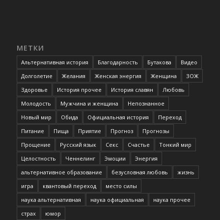
МЕТКИ
Альтернативная история
Благодарность
Бутакова
Видео
Долголетие
Желания
Женская энергия
Женщина
ЗОЖ
Здоровье
История прочее
История славян
Любовь
Молодость
Мужчина и женщина
Непознанное
Новый мир
Обида
Официальная история
Переход
Питание
Пища
Приятие
Прогноз
Прогнозы
Прощение
Русский язык
Секс
Счастье
Тонкий мир
Целостность
Ченнелинг
Эмоции
Энергия
альтернативное образование
безусловная любовь
жизнь
игра
квантовый переход
место силы
наука альтернативная
наука официальная
наука прочее
страх
юмор