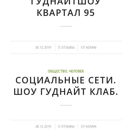
ГУДНАЙТШОУ
КВАРТАЛ 95
/
/
30.12.2019
0 ОТЗЫВЫ
ОТ
ADMIN
ОБЩЕСТВО
,
ЧЕЛОВЕК
СОЦИАЛЬНЫЕ СЕТИ.
ШОУ ГУДНАЙТ КЛАБ.
/
/
28.12.2019
0 ОТЗЫВЫ
ОТ
ADMIN