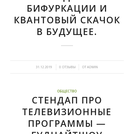
БИФУРКАЦИИ И
КВАНТОВЫЙ СКАЧОК
В БУДУЩЕЕ.
/
/
31.12.2019
0 ОТЗЫВЫ
ОТ
ADMIN
ОБЩЕСТВО
СТЕНДАП ПРО
ТЕЛЕВИЗИОННЫЕ
ПРОГРАММЫ —