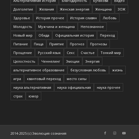
Альтернативная история
Благодарность
Бутакова
Видео
Долголетие
Желания
Женская энергия
Женщина
ЗОЖ
Здоровье
История прочее
История славян
Любовь
Молодость
Мужчина и женщина
Непознанное
Новый мир
Обида
Официальная история
Переход
Питание
Пища
Приятие
Прогноз
Прогнозы
Прощение
Русский язык
Секс
Счастье
Тонкий мир
Целостность
Ченнелинг
Эмоции
Энергия
альтернативное образование
безусловная любовь
жизнь
игра
квантовый переход
место силы
наука альтернативная
наука официальная
наука прочее
страх
юмор
2014-2025 (c) Эволюция сознания