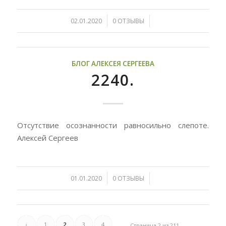
/
/
02.01.2020
0 ОТЗЫВЫ
БЛОГ АЛЕКСЕЯ СЕРГЕЕВА
2240.
Отсутствие осознанности равносильно слепоте.
Алексей Сергеев
/
/
01.01.2020
0 ОТЗЫВЫ
‹
1
2
3
4
Страница 2 из 211