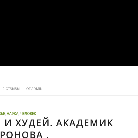
/
0 ОТЗЫВЫ
ОТ
ADMIN
ВЬЕ
,
НАУКА
,
ЧЕЛОВЕК
 И ХУДЕЙ. АКАДЕМИК
РОНОВА .