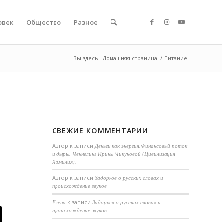
овек
Общество
Разное
Вы здесь:
Домашняя страница
/
Питание
СВЕЖИЕ КОММЕНТАРИИ
Автор
к записи
Деньги как энергия.Финансовый поток
и дыры. Ченнелинг Ирины Чикуновой (Цивилизация
Хамилия).
Aвтор
к записи
Задорнов о русских словах и
происхождение звуков
Елена
к записи
Задорнов о русских словах и
происхождение звуков