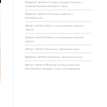
Марина
к записи
10 тайн, которые мужчина и
женщина должны знать друг о друге.
Марина
к записи
О догмах, изобилии и
благодарности.
Автор
к записи
Одни из составляющих женской
энергии.
Ирина
к записи
Одни из составляющих женской
энергии.
Автор
к записи
Практика «Хранитель тела»
Марина
к записи
Практика «Хранитель тела»
Автор
к записи
Мужчина должен полностью
обеспечивать женщину, иначе он дегенерирует.