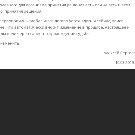
лезного для организма принятия решения есть или не есть и если
ого принятия решения.
 первопричины глобального дискомфорта здесь и сейчас, поиск
е, что автоматически вносит изменение в прошлое, настоящее и
оды воли через качество прохождение судьбы.
 изменить.
Алексей Сергее
10.03.2019г