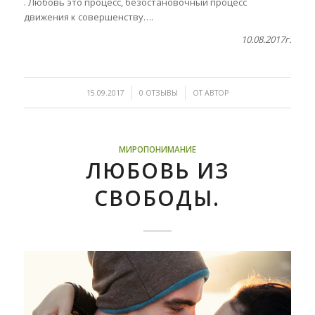
. Любовь это процесс, безостановочный процесс
движения к совершенству….
10.08.2017г.
/
/
15.09.2017
0 ОТЗЫВЫ
ОТ
АВТОР
МИРОПОНИМАНИЕ
ЛЮБОВЬ ИЗ
СВОБОДЫ.