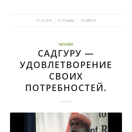
/
/
17.12.2019
0 ОТЗЫВЫ
ОТ
АВТОР
ЧЕЛОВЕК
САДГУРУ —
УДОВЛЕТВОРЕНИЕ
СВОИХ
ПОТРЕБНОСТЕЙ.