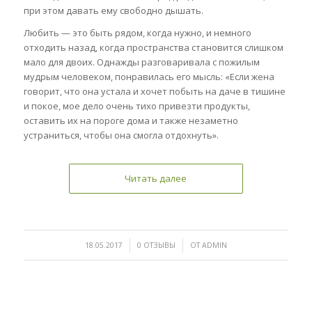
при этом давать ему свободно дышать.
Любить — это быть рядом, когда нужно, и немного
отходить назад, когда пространства становится слишком
мало для двоих. Однажды разговаривала с пожилым
мудрым человеком, понравилась его мысль: «Если жена
говорит, что она устала и хочет побыть на даче в тишине
и покое, мое дело очень тихо привезти продукты,
оставить их на пороге дома и также незаметно
устраниться, чтобы она смогла отдохнуть».
Читать далее
/
/
18.05.2017
0 ОТЗЫВЫ
ОТ
ADMIN