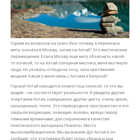
Одним из вопросов на сеанс был: почему я переехала
жить сначала в Москву, затем на Алтай? Это мистические
перемещения. Если в Москву еще могу объяснить какой-
то логикой, то на Алтай сплошная мистика, меня вытянуло
сюда. Но уезжать отсюда не хочу, сила притяжения
мощная. Какая у меня связь с Алтаем и Белухой?
Горный Алтай находится словно под пленкой, то что мы
видим – не соответствует реальности. Я увидела другие
очертания Алтая, совершенно другие цвета, очень яркие,
насыщенные, тепло. Это первородное пространство и его
закрыли ведающие, знающие, волхвы, жрецы перед
темными временами, для сохранения в качестве
генетического материала Планеты. Место
высоковибрационное. Мы вызывали Дух Алтая и он
сообщил, что эта пленка будет скоро убрана и она