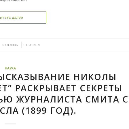
итать далее
/
0 ОТЗЫВЫ
ОТ
ADMIN
НАУКА
ВЫСКАЗЫВАНИЕ НИКОЛЫ
ЕТ” РАСКРЫВАЕТ СЕКРЕТЫ
ВЬЮ ЖУРНАЛИСТА СМИТА С
ЛА (1899 ГОД).