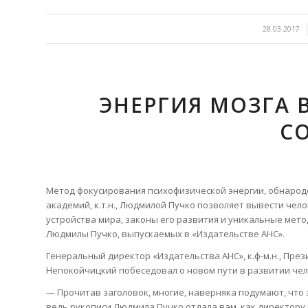
/
28.03.2017
ЭНЕРГИЯ МОЗГА В
С
Метод фокусирования психофизической энергии, обнаро
академий, к.т.н., Людмилой Пучко позволяет вывести че
устройства мира, законы его развития и уникальные мет
Людмилы Пучко, выпускаемых в «Издательстве АНС».
Генеральный директор «Издательства АНС», к.ф-м.н., П
Непокойчицкий побеседовал о новом пути в развитии че
— Прочитав заголовок, многие, наверняка подумают, что э
ведь рукописи Людмила Пучко отдала вам, как директору