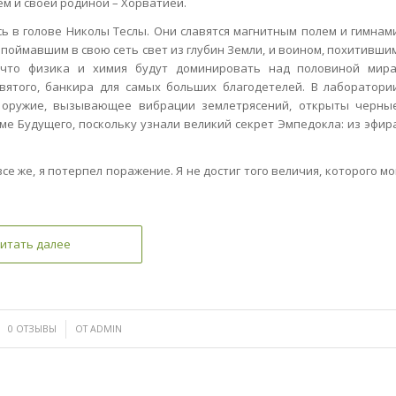
ем и своей родиной – Хорватией.
ись в голове Николы Теслы. Они славятся магнитным полем и гимнам
 поймавшим в свою сеть свет из глубин Земли, и воином, похитивши
, что физика и химия будут доминировать над половиной мира
вятого, банкира для самых больших благодетелей. В лаборатори
 оружие, вызывающее вибрации землетрясений, открыты черны
аме Будущего, поскольку узнали великий секрет Эмпедокла: из эфир
се же, я потерпел поражение. Я не достиг того величия, которого мо
итать далее
/
0 ОТЗЫВЫ
ОТ
ADMIN