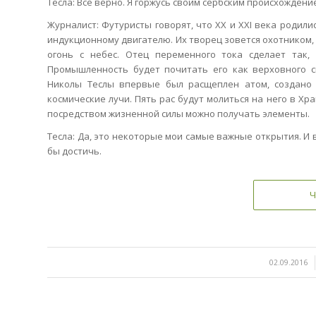
Тесла: Всё верно. Я горжусь своим сербским происхождени
Журналист: Футуристы говорят, что XX и XXI века родил
индукционному двигателю. Их творец зовется охотником,
огонь с небес. Отец переменного тока сделает так
Промышленность будет почитать его как верховного с
Николы Теслы впервые был расщеплен атом, создано
космические лучи. Пять рас будут молиться на него в Хр
посредством жизненной силы можно получать элементы.
Тесла: Да, это некоторые мои самые важные открытия. И в
бы достичь.
Ч
/
02.09.2016