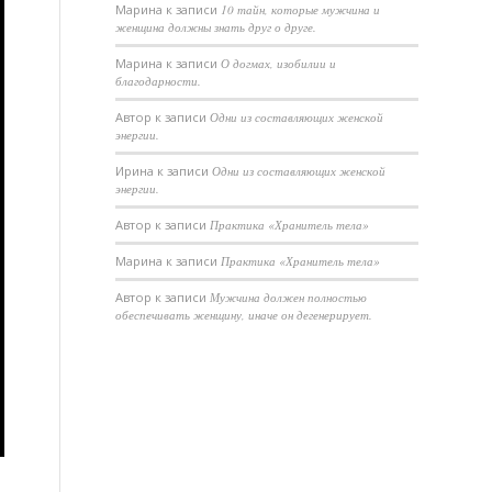
Марина
к записи
10 тайн, которые мужчина и
женщина должны знать друг о друге.
Марина
к записи
О догмах, изобилии и
благодарности.
Автор
к записи
Одни из составляющих женской
энергии.
Ирина
к записи
Одни из составляющих женской
энергии.
Автор
к записи
Практика «Хранитель тела»
Марина
к записи
Практика «Хранитель тела»
Автор
к записи
Мужчина должен полностью
обеспечивать женщину, иначе он дегенерирует.