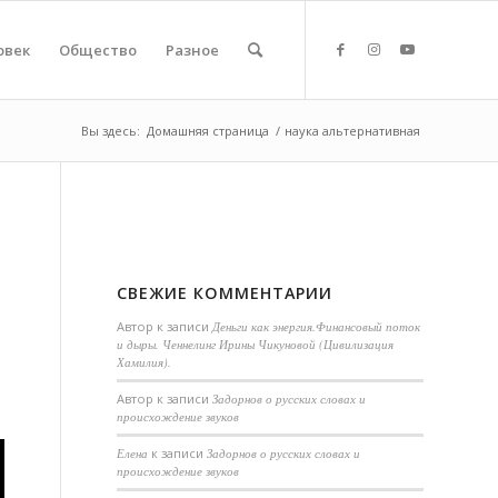
овек
Общество
Разное
Вы здесь:
Домашняя страница
/
наука альтернативная
СВЕЖИЕ КОММЕНТАРИИ
Автор
к записи
Деньги как энергия.Финансовый поток
и дыры. Ченнелинг Ирины Чикуновой (Цивилизация
Хамилия).
Aвтор
к записи
Задорнов о русских словах и
происхождение звуков
Елена
к записи
Задорнов о русских словах и
происхождение звуков