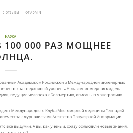
/
0 ОТЗЫВЫ
ОТ
ADMIN
НАУКА
 100 000 РАЗ МОЩНЕЕ
ОЛНЦА.
дованный Академиком Российской и Международной инженерных
ловечество на сверхновый уровень. Новая многомерная модель
одики, ведущие человека к Бессмертию, описаны в монографиях
резидент Международного Клуба Многомерной медицины Геннадий
ловечества с журналистами Агентства Популярной Информации.
то все выдумки. А вы, как ученый, сразу осмыслили новые знания,
 издательства?