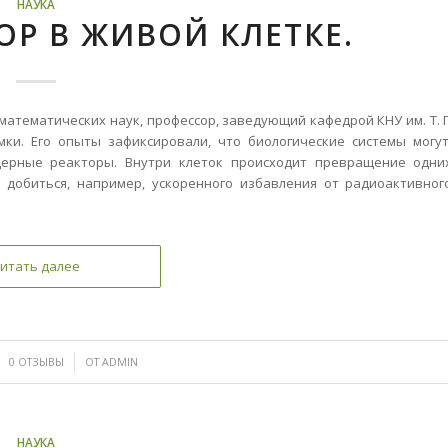
НАУКА
ОР В ЖИВОЙ КЛЕТКЕ.
математических наук, профессор, заведующий кафедрой КНУ им. Т. Г
и. Его опыты зафиксировали, что биологические системы могут
ядерные реакторы. Внутри клеток происходит превращение одни
 добиться, например, ускоренного избавления от радиоактивног
итать далее
/
0 ОТЗЫВЫ
ОТ
ADMIN
НАУКА