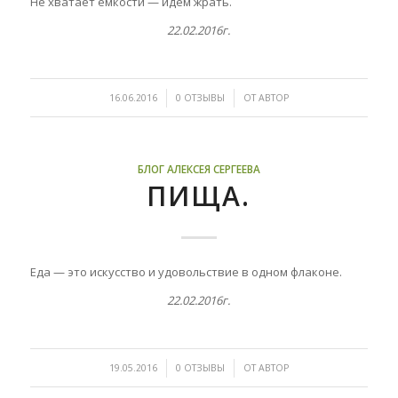
Не хватает ёмкости — идём жрать.
22.02.2016г.
/
/
16.06.2016
0 ОТЗЫВЫ
ОТ
АВТОР
БЛОГ АЛЕКСЕЯ СЕРГЕЕВА
ПИЩА.
Еда — это искусство и удовольствие в одном флаконе.
22.02.2016г.
/
/
19.05.2016
0 ОТЗЫВЫ
ОТ
АВТОР