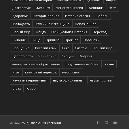
Долголетие
Желания
Женская энергия
Женщина
ЗОЖ
Здоровье
История прочее
История славян
Любовь
Молодость
Мужчина и женщина
Непознанное
Новый мир
Обида
Официальная история
Переход
Питание
Пища
Приятие
Прогноз
Прогнозы
Прощение
Русский язык
Секс
Счастье
Тонкий мир
Целостность
Ченнелинг
Эмоции
Энергия
альтернативное образование
безусловная любовь
жизнь
игра
квантовый переход
место силы
наука альтернативная
наука официальная
наука прочее
страх
юмор
2014-2025 (c) Эволюция сознания