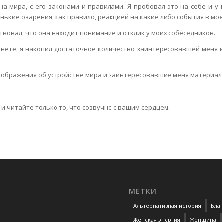
 мира, с его законами и правилами. Я пробовал это на себе и у 
нькие озарения, как правило, реакцией на какие либо события в мо
твовал, что она находит понимание и отклик у моих собеседников.
тернете, я накопил достаточное количество заинтересовавшей меня
и соображения об устройстве мира и заинтересовавшие меня материал
и читайте только то, что созвучно с вашим сердцем.
МЕТКИ
Альтернативная история
Бла
Женская энергия
Женщина