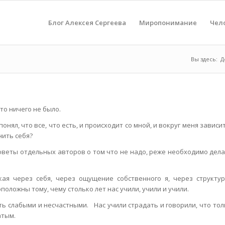
Блог Алексея Сергеева
Миропонимание
Чел
Вы здесь:
Д
это ничего не было.
понял, что все, что есть, и происходит со мной, и вокруг меня зависи
нить себя?
 советы отдельных авторов о том что не надо, реже необходимо дел
кая через себя, через ощущение собственного я, через структу
оложны тому, чему столько лет нас учили, учили и учили.
ыть слабыми и несчастными. Нас учили страдать и говорили, что то
атым.