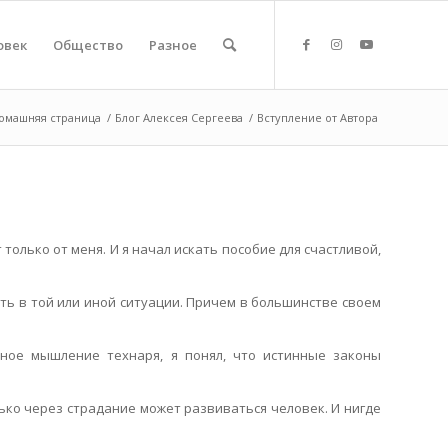
овек
Общество
Разное
омашняя страница
/
Блог Алексея Сергеева
/
Вступление от Автора
т только от меня. И я начал искать пособие для счастливой,
ать в той или иной ситуации. Причем в большинстве своем
рное мышление технаря, я понял, что истинные законы
лько через страдание может развиваться человек. И нигде