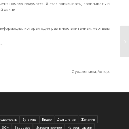
меня начало получатся. Я стал записывать, записывать в
ей жизни.
 информации, которая один раз мною впитанная, мертвым
24
ы.
За
С уважением, Автор.
годарность
Бутакова
Видео
Долголетие
Желания
ЗОЖ
Здоровье
История прочее
История славян