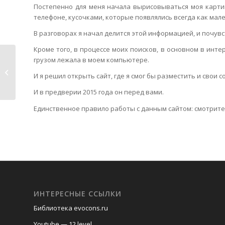
Постепенно для меня начала вырисовываться моя картина
телефоне, кусочками, которые появлялись всегда как мале
В разговорах я начал делится этой информацией, и почувс
Кроме того, в процессе моих поисков, в основном в ин
грузом лежала в моем компьютере.
Стенограмма выступления
И я решил открыть сайт, где я смог бы разместить и сво
Автора (Алексея Сергеева)...
И в предверии 2015 года он перед вами.
Единственное правило работы с данным сайтом: смотрите 
ИНТЕРЕСНЫЕ ССЫЛКИ
Библиотека evocons.ru
Youtube — 12 level