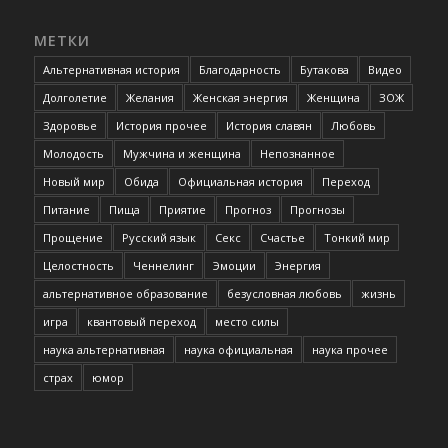
МЕТКИ
Альтернативная история
Благодарность
Бутакова
Видео
Долголетие
Желания
Женская энергия
Женщина
ЗОЖ
Здоровье
История прочее
История славян
Любовь
Молодость
Мужчина и женщина
Непознанное
Новый мир
Обида
Официальная история
Переход
Питание
Пища
Приятие
Прогноз
Прогнозы
Прощение
Русский язык
Секс
Счастье
Тонкий мир
Целостность
Ченнелинг
Эмоции
Энергия
альтернативное образование
безусловная любовь
жизнь
игра
квантовый переход
место силы
наука альтернативная
наука официальная
наука прочее
страх
юмор