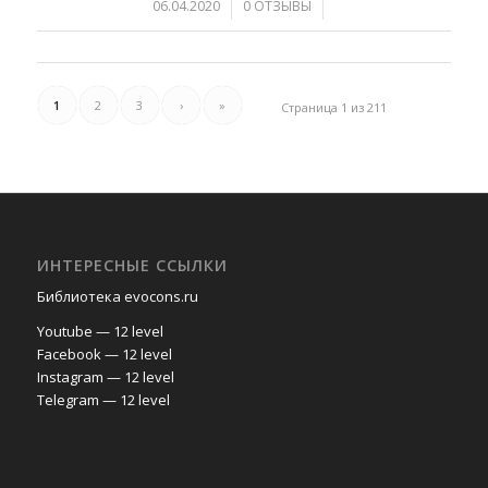
/
/
06.04.2020
0 ОТЗЫВЫ
1
2
3
›
»
Страница 1 из 211
ИНТЕРЕСНЫЕ ССЫЛКИ
Библиотека evocons.ru
Youtube — 12 level
Facebook — 12 level
Instagram — 12 level
Telegram — 12 level