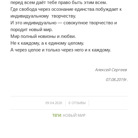
перед всем даёт тебе право быть этим всем.
Где свобода через осознание единства побуждает к
индивидуальному творчеству.
И это индивидуально — совокупное творчество и
породит новый мир.
Мир полный новизны и любви.
Не к каждому, а к единому целому.
А через целое и только через него и к каждому.
Алексей Сергеев
07.08.2019г.
/
/
09.04.2020
0 ОТЗЫВЫ
ТЕГИ:
НОВЫЙ МИР