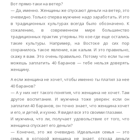
Вот прямо-таки на ветер?
— Да, именно. Женщины же спускают деньги на ветер, это
очевидно. Только сперва мужчине надо заработать. И это
в традиционных культурах всегда было обозначено. К
сожалению, в современном мире большинство
традиционных практик утеряны. Но кое-где еще остались
такие культуры. Например, на Востоке до сих пор
сохранилось такое явление, как калым. И это правильно,
скажу я вам. Это очень правильно. Потому что если ты не
можешь заплатить 40 баранов — тебе нельзя доверять
женщину.
А если женщина не хочет, чтобы именно ты платил за нее
40 баранов?
— А у них нет такого понятия, что женщина не хочет. Там
другое воспитание. И мужчина тоже уверен: если он
заплатил 40 баранов, он точно знает, что женщина хочет
и его, и детей, и кухню. Я видел все это своими глазами.
И мужчина, что ли, получает удовольствие от того, что
женщина спускает его деньги?
— Конечно, это же очевидно. Идеальная семья — это
семья, в которой женщина не знает, откуда деньги