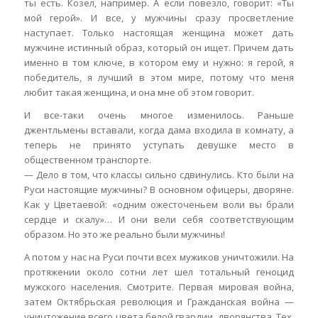
ты есть. Козел, например. А если повезло, говорит: «Ты
мой герой». И все, у мужчины сразу просветление
наступает. Только настоящая женщина может дать
мужчине истинный образ, который он ищет. Причем дать
именно в том ключе, в котором ему и нужно: я герой, я
победитель, я лучший в этом мире, потому что меня
любит такая женщина, и она мне об этом говорит.
И все-таки очень многое изменилось. Раньше
джентльмены вставали, когда дама входила в комнату, а
теперь не принято уступать девушке место в
общественном транспорте.
— Дело в том, что классы сильно сдвинулись. Кто были на
Руси настоящие мужчины? В основном офицеры, дворяне.
Как у Цветаевой: «одним ожесточеньем воли вы брали
сердце и скалу»… И они вели себя соответствующим
образом. Но это же реально были мужчины!
А потом у нас на Руси почти всех мужиков уничтожили. На
протяжении около сотни лет шел тотальный геноцид
мужского населения. Смотрите. Первая мировая война,
затем Октябрьская революция и Гражданская война —
уничтожение всего цвета белой гвардии, дворянства. Тех,