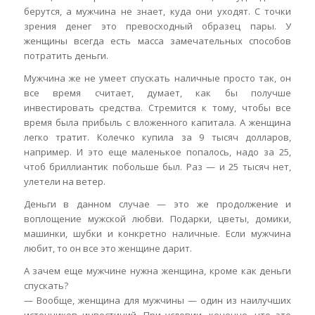
берутся, а мужчина не знает, куда они уходят. С точки
зрения денег это превосходный образец пары. У
женщины всегда есть масса замечательных способов
потратить деньги.
Мужчина же не умеет спускать наличные просто так, он
все время считает, думает, как бы получше
инвестировать средства. Стремится к тому, чтобы все
время была прибыль с вложенного капитала. А женщина
легко тратит. Колечко купила за 9 тысяч долларов,
например. И это еще маленькое попалось, надо за 25,
чтоб бриллиантик побольше был. Раз — и 25 тысяч нет,
улетели на ветер.
Деньги в данном случае — это же продолжение и
воплощение мужской любви. Подарки, цветы, домики,
машинки, шубки и конкретно наличные. Если мужчина
любит, то он все это женщине дарит.
А зачем еще мужчине нужна женщина, кроме как деньги
спускать?
— Вообще, женщина для мужчины — один из наилучших
источников инвестиций. При условии, конечно, что это