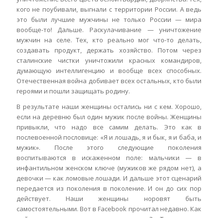
кого не поубивали, выгнали с территории России. А ведь
это были лучшие мужчины не только России — мира
вообще-то! Дальше. Раскулачивание — уничтожение
мужчин на селе. Тех, кто реально мог что-то делать,
создавать продукт, держать хозяйство. Потом через
сталинские чистки уничтожили красных командиров,
думающую интеллигенцию и вообще всех способных.
Отечественная война добивает всех остальных, кто были
героями и пошли защищать родину.
В результате наши женщины остались ни с кем. Хорошо,
если на деревню был один мужик после войны. Женщины
привыкли, что надо все самим делать. Это как в
послевоенной пословице: «Я и лошадь, я и бык, я и баба, и
мужик». После этого следующие поколения
воспитываются в искаженном поле: мальчики — в
инфантильном женском ключе (мужиков же рядом нет), а
девочки — как ломовые лошади. И дальше этот сценарий
передается из поколения в поколение. И он до сих пор
действует. Наши женщины норовят быть
самостоятельными. Вот в Facebook прочитал недавно. Как