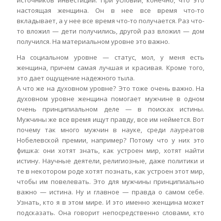
настоящая женщина. Он в нее все время что-то
вкладывает, а у нее все время что-то получается. Раз что-
то вложил — дети получились, другой раз вложил — дом
получился. На материальном уровне это важно.
На социальном уровне — статус, мол, у меня есть
женщина, причем самая лучшая и красивая. Кроме того,
это дает ощущение надежного тыла.
А что же на духовном уровне? Это тоже очень важно. На
духовном уровне женщина помогает мужчине в одном
очень принципиальном деле — в поисках истины.
Мужчины же все время ищут правду, все им неймется. Вот
почему так много мужчин в науке, среди лауреатов
Нобелевской премии, например? Потому что у них это
фишка: они хотят знать, как устроен мир, хотят найти
истину. Научные деятели, религиозные, даже политики и
те в некотором роде хотят познать, как устроен этот мир,
чтобы им повелевать. Это для мужчины принципиально
важно — истина. Ну и главное — правда о самом себе.
Узнать, кто я в этом мире. И это именно женщина может
подсказать. Она говорит непосредственно словами, кто