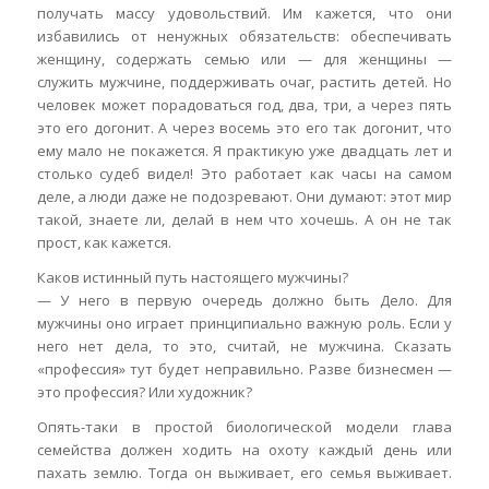
получать массу удовольствий. Им кажется, что они
избавились от ненужных обязательств: обеспечивать
женщину, содержать семью или — для женщины —
служить мужчине, поддерживать очаг, растить детей. Но
человек может порадоваться год, два, три, а через пять
это его догонит. А через восемь это его так догонит, что
ему мало не покажется. Я практикую уже двадцать лет и
столько судеб видел! Это работает как часы на самом
деле, а люди даже не подозревают. Они думают: этот мир
такой, знаете ли, делай в нем что хочешь. А он не так
прост, как кажется.
Каков истинный путь настоящего мужчины?
— У него в первую очередь должно быть Дело. Для
мужчины оно играет принципиально важную роль. Если у
него нет дела, то это, считай, не мужчина. Сказать
«профессия» тут будет неправильно. Разве бизнесмен —
это профессия? Или художник?
Опять-таки в простой биологической модели глава
семейства должен ходить на охоту каждый день или
пахать землю. Тогда он выживает, его семья выживает.