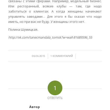
связаны с этими сферами. Например, модельный бизнес.
Или ресторанный, всякие клубы — там, где надо
заботиться о клиентах. А когда женщины начинают
управлять заводами… Для этого я бы сказал что надо
иметь, но при вас не буду. У женщины этого нет.
Полина Шумицкая.
http://vk.com/tanecmandala_tomsk?w=wall-81689596_55
/
/
06.06.2015
1 КОММЕНТАРИЙ
1
ОТВЕТИТЬ
Автор