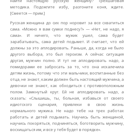
найти настоящую русскую женщину? Трехшаговая
методика. Подожгите избу, разгоните коня, ждите.
[Смеется — прим.]
Русская женщина до сих пор норовит за все схватиться
сама. «Можно я вам сумки поднесу?» — «Нет, не надо, я
сама». И ничего, что мужик ушел, сама будет
зарабатывать, сама детей подымет. И считает, что ей
должны за это аплодировать. Раньше, да, когда не было
другого выбора, это был героизм. А сейчас ситуация
другая, мужчин полно. И тут не аплодировать надо, а
помидорами ее забросать за то, что она искалечила
детям жизнь, потому что эти мальчики, воспитанные без
отца, не знают, каким должен быть настоящий мужчина, а
девочки не знают, как обходиться с противоположным
полом. Замкнутый круг. Ей не аплодировать надо, а
сказать: «Слышишь, ты, больная, избавься от своего
идиотского сценария, привлеки в свою жизнь
нормального мужика. Не надо тебе на трех работах
работать и детей подымать. Научись быть женщиной,
научись покоряться, подчиняться, боготворить мужчину,
восхищаться им, и все у тебя будет в порядке».