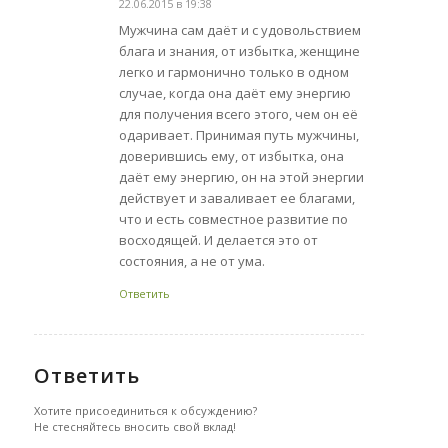
22.06.2015 в 19:38
говорит:
Мужчина сам даёт и с удовольствием
блага и знания, от избытка, женщине
легко и гармонично только в одном
случае, когда она даёт ему энергию
для получения всего этого, чем он её
одаривает. Принимая путь мужчины,
доверившись ему, от избытка, она
даёт ему энергию, он на этой энергии
действует и заваливает ее благами,
что и есть совместное развитие по
восходящей. И делается это от
состояния, а не от ума.
Ответить
Ответить
Хотите присоединиться к обсуждению?
Не стесняйтесь вносить свой вклад!