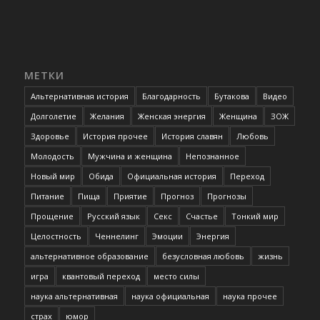
МЕТКИ
Альтернативная история
Благодарность
Бутакова
Видео
Долголетие
Желания
Женская энергия
Женщина
ЗОЖ
Здоровье
История прочее
История славян
Любовь
Молодость
Мужчина и женщина
Непознанное
Новый мир
Обида
Официальная история
Переход
Питание
Пища
Приятие
Прогноз
Прогнозы
Прощение
Русский язык
Секс
Счастье
Тонкий мир
Целостность
Ченнелинг
Эмоции
Энергия
альтернативное образование
безусловная любовь
жизнь
игра
квантовый переход
место силы
наука альтернативная
наука официальная
наука прочее
страх
юмор