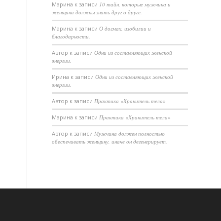
Марина
к записи
10 тайн, которые мужчина и
женщина должны знать друг о друге.
Марина
к записи
О догмах, изобилии и
благодарности.
Автор
к записи
Одни из составляющих женской
энергии.
Ирина
к записи
Одни из составляющих женской
энергии.
Автор
к записи
Практика «Хранитель тела»
Марина
к записи
Практика «Хранитель тела»
Автор
к записи
Мужчина должен полностью
обеспечивать женщину, иначе он дегенерирует.