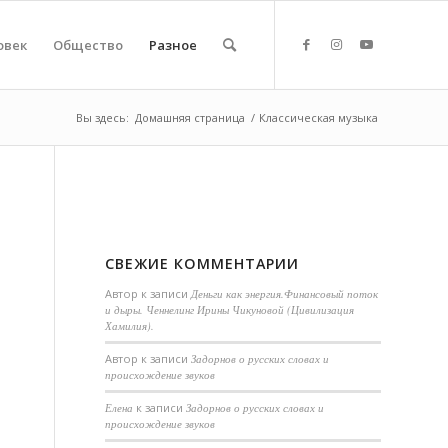
овек
Общество
Разное
Вы здесь:
Домашняя страница
/
Классическая музыка
СВЕЖИЕ КОММЕНТАРИИ
Автор
к записи
Деньги как энергия.Финансовый поток
и дыры. Ченнелинг Ирины Чикуновой (Цивилизация
Хамилия).
Aвтор
к записи
Задорнов о русских словах и
происхождение звуков
Елена
к записи
Задорнов о русских словах и
происхождение звуков