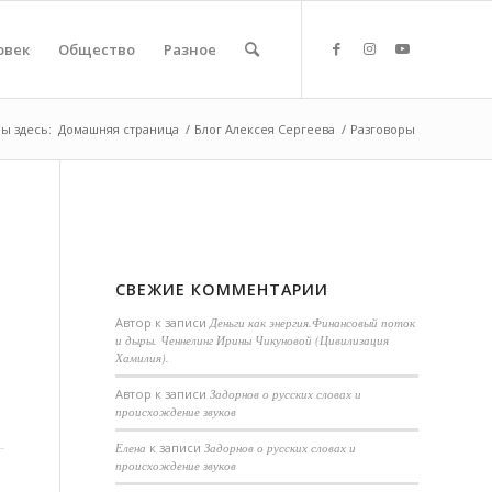
овек
Общество
Разное
ы здесь:
Домашняя страница
/
Блог Алексея Сергеева
/
Разговоры
СВЕЖИЕ КОММЕНТАРИИ
Автор
к записи
Деньги как энергия.Финансовый поток
и дыры. Ченнелинг Ирины Чикуновой (Цивилизация
Хамилия).
Aвтор
к записи
Задорнов о русских словах и
происхождение звуков
Елена
к записи
Задорнов о русских словах и
происхождение звуков