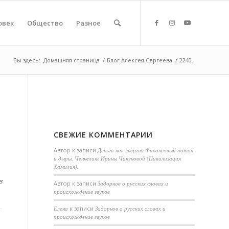
овек
Общество
Разное
Вы здесь:
Домашняя страница
/
Блог Алексея Сергеева
/
2240.
СВЕЖИЕ КОММЕНТАРИИ
Автор
к записи
Деньги как энергия.Финансовый поток
и дыры. Ченнелинг Ирины Чикуновой (Цивилизация
Хамилия).
в
Aвтор
к записи
Задорнов о русских словах и
происхождение звуков
Елена
к записи
Задорнов о русских словах и
происхождение звуков