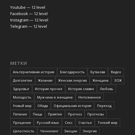
Youtube — 12 level
Facebook — 12 level
Instagram — 12 level
Telegram — 12 level
МЕТКИ
Альтернативная история
Благодарность
Бутакова
Видео
Долголетие
Желания
Женская энергия
Женщина
ЗОЖ
Здоровье
История прочее
История славян
Любовь
Молодость
Мужчина и женщина
Непознанное
Новый мир
Обида
Официальная история
Переход
Питание
Пища
Приятие
Прогноз
Прогнозы
Прощение
Русский язык
Секс
Счастье
Тонкий мир
Целостность
Ченнелинг
Эмоции
Энергия