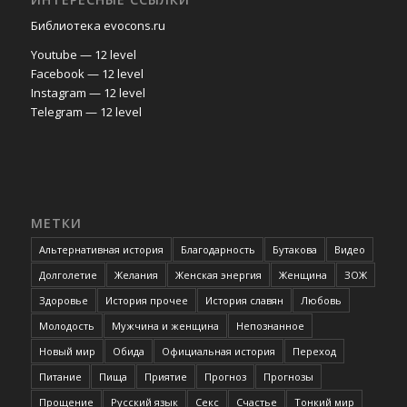
Библиотека evocons.ru
Youtube — 12 level
Facebook — 12 level
Instagram — 12 level
Telegram — 12 level
МЕТКИ
Альтернативная история
Благодарность
Бутакова
Видео
Долголетие
Желания
Женская энергия
Женщина
ЗОЖ
Здоровье
История прочее
История славян
Любовь
Молодость
Мужчина и женщина
Непознанное
Новый мир
Обида
Официальная история
Переход
Питание
Пища
Приятие
Прогноз
Прогнозы
Прощение
Русский язык
Секс
Счастье
Тонкий мир