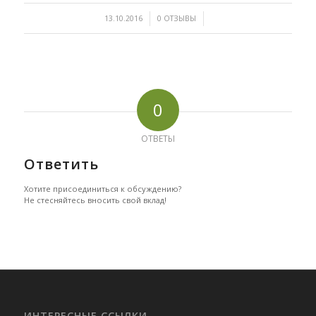
/
/
13.10.2016
0 ОТЗЫВЫ
0
ОТВЕТЫ
Ответить
Хотите присоединиться к обсуждению?
Не стесняйтесь вносить свой вклад!
ИНТЕРЕСНЫЕ ССЫЛКИ