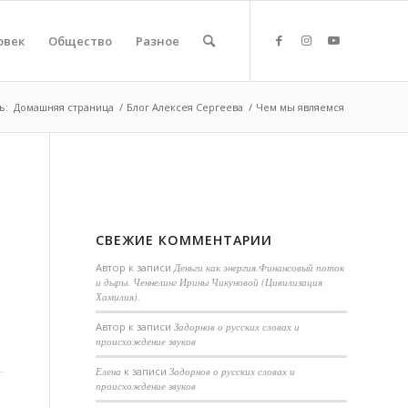
овек
Общество
Разное
ь:
Домашняя страница
/
Блог Алексея Сергеева
/
Чем мы являемся
СВЕЖИЕ КОММЕНТАРИИ
Автор
к записи
Деньги как энергия.Финансовый поток
и дыры. Ченнелинг Ирины Чикуновой (Цивилизация
Хамилия).
Aвтор
к записи
Задорнов о русских словах и
происхождение звуков
Елена
к записи
Задорнов о русских словах и
происхождение звуков