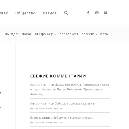
овек
Общество
Разное
Вы здесь:
Домашняя страница
/
Блог Алексея Сергеева
/
Честь.
СВЕЖИЕ КОММЕНТАРИИ
Автор
к записи
Деньги как энергия.Финансовый поток
и дыры. Ченнелинг Ирины Чикуновой (Цивилизация
и
Хамилия).
Aвтор
к записи
Задорнов о русских словах и
.
происхождение звуков
Елена
к записи
Задорнов о русских словах и
происхождение звуков