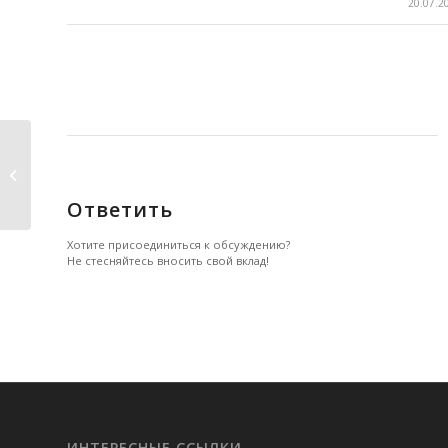
/
20.07.2
Подкинутые мыслеформы или как
различать свои...
Ответить
Хотите присоединиться к обсуждению?
Не стесняйтесь вносить свой вклад!
ИНТЕРЕСНЫЕ ССЫЛКИ