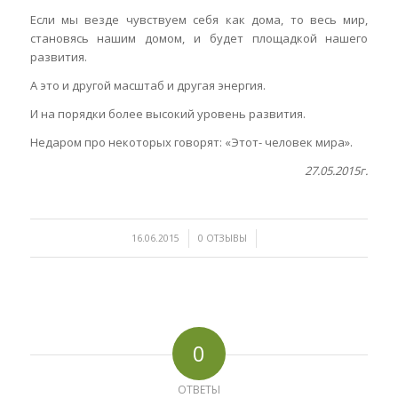
Если мы везде чувствуем себя как дома, то весь мир,
становясь нашим домом, и будет площадкой нашего
развития.
А это и другой масштаб и другая энергия.
И на порядки более высокий уровень развития.
Недаром про некоторых говорят: «Этот- человек мира».
27.05.2015г.
/
/
16.06.2015
0 ОТЗЫВЫ
0
ОТВЕТЫ