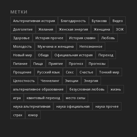
МЕТКИ
Альтернативная история
Благодарность
Бутакова
Видео
Долголетие
Желания
Женская энергия
Женщина
ЗОЖ
Здоровье
История прочее
История славян
Любовь
Молодость
Мужчина и женщина
Непознанное
Новый мир
Обида
Официальная история
Переход
Питание
Пища
Приятие
Прогноз
Прогнозы
Прощение
Русский язык
Секс
Счастье
Тонкий мир
Целостность
Ченнелинг
Эмоции
Энергия
альтернативное образование
безусловная любовь
жизнь
игра
квантовый переход
место силы
наука альтернативная
наука официальная
наука прочее
страх
юмор