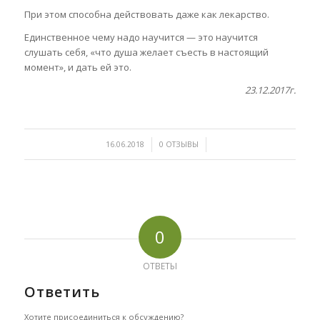
При этом способна действовать даже как лекарство.
Единственное чему надо научится — это научится
слушать себя, «что душа желает съесть в настоящий
момент», и дать ей это.
23.12.2017г.
/
/
16.06.2018
0 ОТЗЫВЫ
0
ОТВЕТЫ
Ответить
Хотите присоединиться к обсуждению?