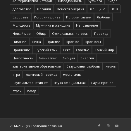
Альтернативная история
Благодарность
Бутакова
Видео
Долголетие
Желания
Женская энергия
Женщина
ЗОЖ
Здоровье
История прочее
История славян
Любовь
Молодость
Мужчина и женщина
Непознанное
Новый мир
Обида
Официальная история
Переход
Питание
Пища
Приятие
Прогноз
Прогнозы
Прощение
Русский язык
Секс
Счастье
Тонкий мир
Целостность
Ченнелинг
Эмоции
Энергия
альтернативное образование
безусловная любовь
жизнь
игра
квантовый переход
место силы
наука альтернативная
наука официальная
наука прочее
страх
юмор
2014-2025 (c) Эволюция сознания