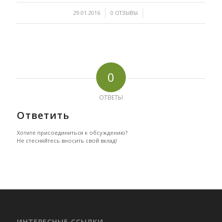
/
/
29.01.2016
0 ОТЗЫВЫ
0
ОТВЕТЫ
Ответить
Хотите присоединиться к обсуждению?
Не стесняйтесь вносить свой вклад!
ИНТЕРЕСНЫЕ ССЫЛКИ