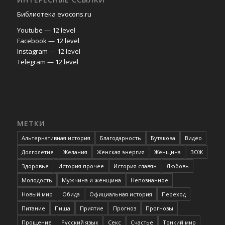
Библиотека evocons.ru
Youtube — 12 level
Facebook — 12 level
Instagram — 12 level
Telegram — 12 level
МЕТКИ
Альтернативная история
Благодарность
Бутакова
Видео
Долголетие
Желания
Женская энергия
Женщина
ЗОЖ
Здоровье
История прочее
История славян
Любовь
Молодость
Мужчина и женщина
Непознанное
Новый мир
Обида
Официальная история
Переход
Питание
Пища
Приятие
Прогноз
Прогнозы
Прощение
Русский язык
Секс
Счастье
Тонкий мир