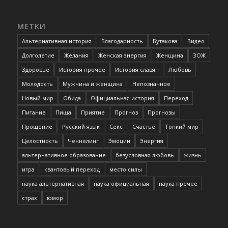
МЕТКИ
Альтернативная история
Благодарность
Бутакова
Видео
Долголетие
Желания
Женская энергия
Женщина
ЗОЖ
Здоровье
История прочее
История славян
Любовь
Молодость
Мужчина и женщина
Непознанное
Новый мир
Обида
Официальная история
Переход
Питание
Пища
Приятие
Прогноз
Прогнозы
Прощение
Русский язык
Секс
Счастье
Тонкий мир
Целостность
Ченнелинг
Эмоции
Энергия
альтернативное образование
безусловная любовь
жизнь
игра
квантовый переход
место силы
наука альтернативная
наука официальная
наука прочее
страх
юмор