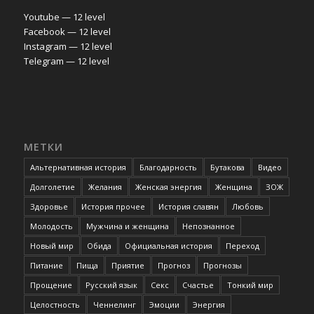
Youtube — 12 level
Facebook — 12 level
Instagram — 12 level
Telegram — 12 level
МЕТКИ
Альтернативная история
Благодарность
Бутакова
Видео
Долголетие
Желания
Женская энергия
Женщина
ЗОЖ
Здоровье
История прочее
История славян
Любовь
Молодость
Мужчина и женщина
Непознанное
Новый мир
Обида
Официальная история
Переход
Питание
Пища
Приятие
Прогноз
Прогнозы
Прощение
Русский язык
Секс
Счастье
Тонкий мир
Целостность
Ченнелинг
Эмоции
Энергия