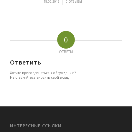
/
/
18.02.2015
0 ОТЗЫВЫ
0
ОТВЕТЫ
Ответить
Хотите присоединиться к обсуждению?
Не стесняйтесь вносить свой вклад!
ИНТЕРЕСНЫЕ ССЫЛКИ