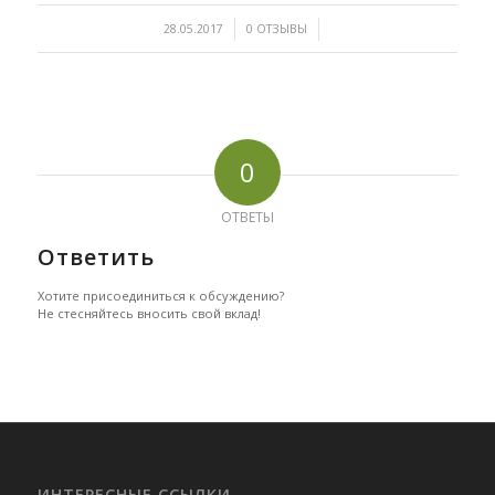
/
/
28.05.2017
0 ОТЗЫВЫ
0
ОТВЕТЫ
Ответить
Хотите присоединиться к обсуждению?
Не стесняйтесь вносить свой вклад!
ИНТЕРЕСНЫЕ ССЫЛКИ