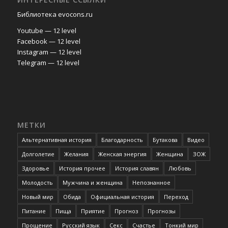
Библиотека evocons.ru
Youtube — 12 level
Facebook — 12 level
Instagram — 12 level
Telegram — 12 level
МЕТКИ
Альтернативная история
Благодарность
Бутакова
Видео
Долголетие
Желания
Женская энергия
Женщина
ЗОЖ
Здоровье
История прочее
История славян
Любовь
Молодость
Мужчина и женщина
Непознанное
Новый мир
Обида
Официальная история
Переход
Питание
Пища
Приятие
Прогноз
Прогнозы
Прощение
Русский язык
Секс
Счастье
Тонкий мир