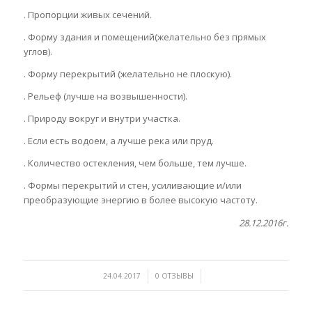
. Пропорции живых сечений.
. Форму здания и помещений(желательно без прямых
углов).
. Форму перекрытий (желательно не плоскую).
. Рельеф (лучше на возвышенности).
. Природу вокруг и внутри участка.
. Если есть водоем, а лучше река или пруд.
. Количество остекления, чем больше, тем лучше.
. Формы перекрытий и стен, усиливающие и/или
преобразующие энергию в более высокую частоту.
28.12.2016г.
/
/
24.04.2017
0 ОТЗЫВЫ