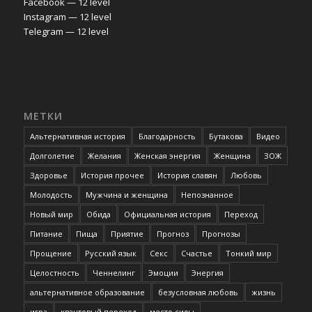
Facebook — 12 level
Instagram — 12 level
Telegram — 12 level
МЕТКИ
Альтернативная история
Благодарность
Бутакова
Видео
Долголетие
Желания
Женская энергия
Женщина
ЗОЖ
Здоровье
История прочее
История славян
Любовь
Молодость
Мужчина и женщина
Непознанное
Новый мир
Обида
Официальная история
Переход
Питание
Пища
Приятие
Прогноз
Прогнозы
Прощение
Русский язык
Секс
Счастье
Тонкий мир
Целостность
Ченнелинг
Эмоции
Энергия
альтернативное образование
безусловная любовь
жизнь
игра
квантовый переход
место силы