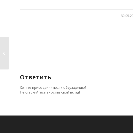
/
30.05.2
Статус и страхи.
Ответить
Хотите присоединиться к обсуждению?
Не стесняйтесь вносить свой вклад!