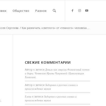
овек
Общество
Разное
ксея Сергеева
/
Как различить «светлого» от «темного» человека....
СВЕЖИЕ КОММЕНТАРИИ
Автор
к записи
Деньги как энергия.Финансовый поток
и дыры. Ченнелинг Ирины Чикуновой (Цивилизация
Хамилия).
Aвтор
к записи
Задорнов о русских словах и
происхождение звуков
Елена
к записи
Задорнов о русских словах и
происхождение звуков
.