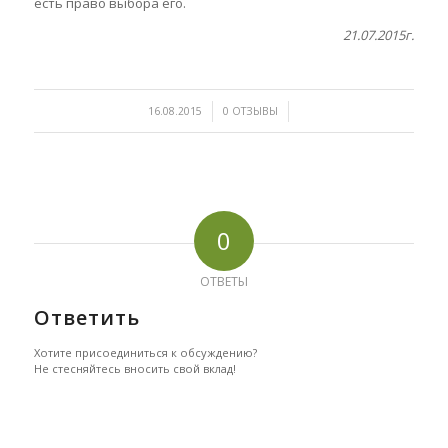
есть право выбора его.
21.07.2015г.
/
/
16.08.2015
0 ОТЗЫВЫ
0
ОТВЕТЫ
Ответить
Хотите присоединиться к обсуждению?
Не стесняйтесь вносить свой вклад!