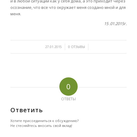
и в любой ситуации как у себя дома, а это приходит через
осознание, что все что окружает меня создано мной и для
меня.
15 .01.2015г.
/
/
27.01.2015
0 ОТЗЫВЫ
0
ОТВЕТЫ
Ответить
Хотите присоединиться к обсуждению?
Не стесняйтесь вносить свой вклад!