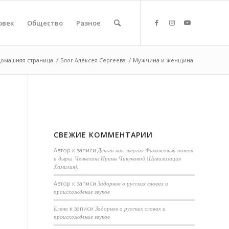
овек
Общество
Разное
Домашняя страница
/
Блог Алексея Сергеева
/
Мужчина и женщина
СВЕЖИЕ КОММЕНТАРИИ
Автор
к записи
Деньги как энергия.Финансовый поток
и дыры. Ченнелинг Ирины Чикуновой (Цивилизация
Хамилия).
Aвтор
к записи
Задорнов о русских словах и
происхождение звуков
Елена
к записи
Задорнов о русских словах и
происхождение звуков