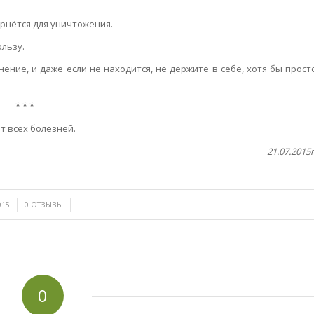
ернётся для уничтожения.
ользу.
ние, и даже если не находится, не держите в себе, хотя бы прост
* * *
т всех болезней.
21.07.2015г
/
015
0 ОТЗЫВЫ
0