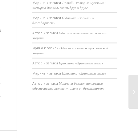
Марина
к записи
10 тайн, которые мужчина и
женщина должны знать друг о друге.
Марина
к записи
О догмах, изобилии и
благодарности.
о
Автор
к записи
Одни из составляющих женской
энергии.
Ирина
к записи
Одни из составляющих женской
энергии.
Автор
к записи
Практика «Хранитель тела»
.
Марина
к записи
Практика «Хранитель тела»
Автор
к записи
Мужчина должен полностью
обеспечивать женщину, иначе он дегенерирует.
Чт