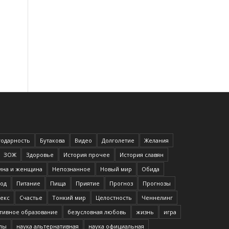
годарность
Бутакова
Видео
Долголетие
Желания
ЗОЖ
Здоровье
История прочее
История славян
на и женщина
Непознанное
Новый мир
Обида
од
Питание
Пища
Приятие
Прогноз
Прогнозы
екс
Счастье
Тонкий мир
Целостность
Ченнелинг
тивное образование
безусловная любовь
жизнь
игра
илы
наука альтернативная
наука официальная