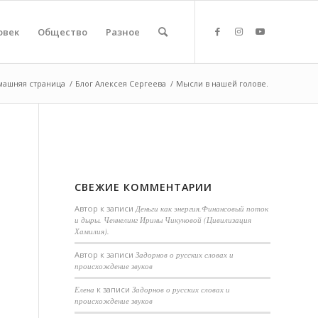
овек
Общество
Разное
машняя страница
/
Блог Алексея Сергеева
/
Мысли в нашей голове.
СВЕЖИЕ КОММЕНТАРИИ
Автор
к записи
Деньги как энергия.Финансовый поток
и дыры. Ченнелинг Ирины Чикуновой (Цивилизация
Хамилия).
Aвтор
к записи
Задорнов о русских словах и
происхождение звуков
Елена
к записи
Задорнов о русских словах и
происхождение звуков