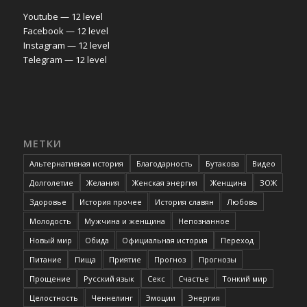
Youtube — 12 level
Facebook — 12 level
Instagram — 12 level
Telegram — 12 level
МЕТКИ
Альтернативная история
Благодарность
Бутакова
Видео
Долголетие
Желания
Женская энергия
Женщина
ЗОЖ
Здоровье
История прочее
История славян
Любовь
Молодость
Мужчина и женщина
Непознанное
Новый мир
Обида
Официальная история
Переход
Питание
Пища
Приятие
Прогноз
Прогнозы
Прощение
Русский язык
Секс
Счастье
Тонкий мир
Целостность
Ченнелинг
Эмоции
Энергия