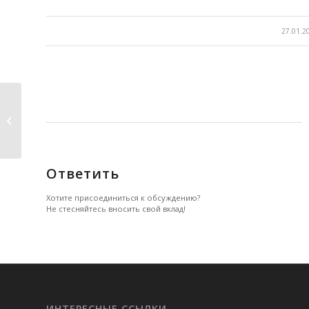
/
27.01.2
Стремление жить легко.
Ответить
Хотите присоединиться к обсуждению?
Не стесняйтесь вносить свой вклад!
ИНТЕРЕСНЫЕ ССЫЛКИ