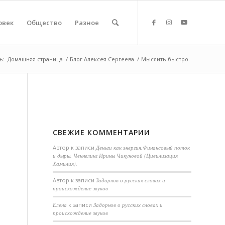
овек
Общество
Разное
ь:
Домашняя страница
/
Блог Алексея Сергеева
/
Мыслить быстро.
СВЕЖИЕ КОММЕНТАРИИ
Автор
к записи
Деньги как энергия.Финансовый поток
и дыры. Ченнелинг Ирины Чикуновой (Цивилизация
Хамилия).
Aвтор
к записи
Задорнов о русских словах и
происхождение звуков
Елена
к записи
Задорнов о русских словах и
происхождение звуков