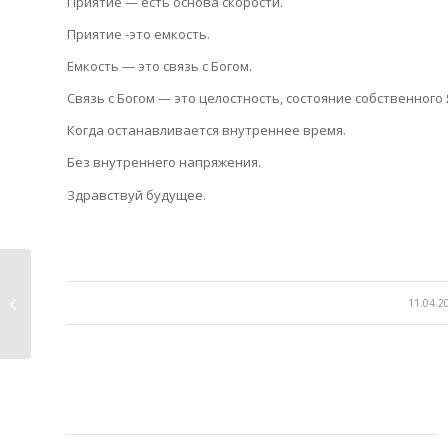
Приятие — есть основа скорости.
Приятие -это емкость.
Емкость — это связь с Богом.
Связь с Богом — это целостность, состояние собственного 
Когда останавливается внутреннее время.
Без внутреннего напряжения.
Здравствуй будущее.
О спешке.
/
11.04.2