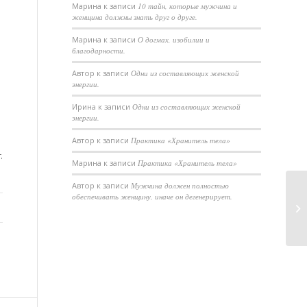
Марина
к записи
10 тайн, которые мужчина и
женщина должны знать друг о друге.
Марина
к записи
О догмах, изобилии и
благодарности.
Автор
к записи
Одни из составляющих женской
энергии.
Ирина
к записи
Одни из составляющих женской
энергии.
Автор
к записи
Практика «Хранитель тела»
г
.
Марина
к записи
Практика «Хранитель тела»
Автор
к записи
Мужчина должен полностью
обеспечивать женщину, иначе он дегенерирует.
По