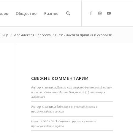
овек
Общество
Разное
аница
/
Блог Алексея Сергеева
/
О взаимосвязи приятия и скорости
СВЕЖИЕ КОММЕНТАРИИ
Автор
к записи
Деньги как энергия.Финансовый поток
и дыры. Ченнелинг Ирины Чикуновой (Цивилизация
Хамилия).
Aвтор
к записи
Задорнов о русских словах и
происхождение звуков
Елена
к записи
Задорнов о русских словах и
происхождение звуков