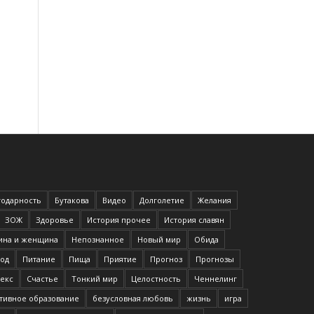
годарность
Бутакова
Видео
Долголетие
Желания
ЗОЖ
Здоровье
История прочее
История славян
на и женщина
Непознанное
Новый мир
Обида
од
Питание
Пища
Приятие
Прогноз
Прогнозы
екс
Счастье
Тонкий мир
Целостность
Ченнелинг
тивное образование
безусловная любовь
жизнь
игра