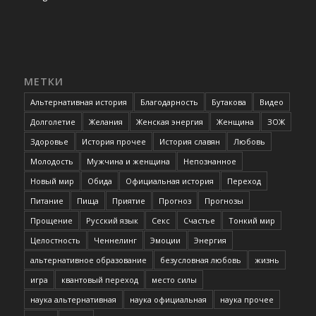
МЕТКИ
Альтернативная история
Благодарность
Бутакова
Видео
Долголетие
Желания
Женская энергия
Женщина
ЗОЖ
Здоровье
История прочее
История славян
Любовь
Молодость
Мужчина и женщина
Непознанное
Новый мир
Обида
Официальная история
Переход
Питание
Пища
Приятие
Прогноз
Прогнозы
Прощение
Русский язык
Секс
Счастье
Тонкий мир
Целостность
Ченнелинг
Эмоции
Энергия
альтернативное образование
безусловная любовь
жизнь
игра
квантовый переход
место силы
наука альтернативная
наука официальная
наука прочее