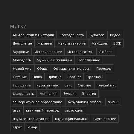
МЕТКИ
Альтернативная история
Благодарность
Бутакова
Видео
Долголетие
Желания
Женская энергия
Женщина
ЗОЖ
Здоровье
История прочее
История славян
Любовь
Молодость
Мужчина и женщина
Непознанное
Новый мир
Обида
Официальная история
Переход
Питание
Пища
Приятие
Прогноз
Прогнозы
Прощение
Русский язык
Секс
Счастье
Тонкий мир
Целостность
Ченнелинг
Эмоции
Энергия
альтернативное образование
безусловная любовь
жизнь
игра
квантовый переход
место силы
наука альтернативная
наука официальная
наука прочее
страх
юмор