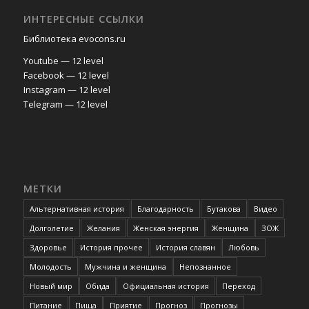
ИНТЕРЕСНЫЕ ССЫЛКИ
Библиотека evocons.ru
Youtube — 12 level
Facebook — 12 level
Instagram — 12 level
Telegram — 12 level
МЕТКИ
Альтернативная история
Благодарность
Бутакова
Видео
Долголетие
Желания
Женская энергия
Женщина
ЗОЖ
Здоровье
История прочее
История славян
Любовь
Молодость
Мужчина и женщина
Непознанное
Новый мир
Обида
Официальная история
Переход
Питание
Пища
Приятие
Прогноз
Прогнозы