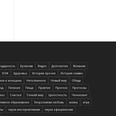
годарность
Бутакова
Видео
Долголетие
Желания
ЗОЖ
Здоровье
История прочее
История славян
на и женщина
Непознанное
Новый мир
Обида
од
Питание
Пища
Приятие
Прогноз
Прогнозы
екс
Счастье
Тонкий мир
Целостность
Ченнелинг
тивное образование
безусловная любовь
жизнь
игра
илы
наука альтернативная
наука официальная