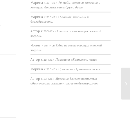
Марина
к записи
10 тайн, которые мужчина и
женщина должны знать друг о друге.
Марина
к записи
О догмах, изобилии и
благодарности.
Автор
к записи
Одни из составляющих женской
энергии.
Ирина
к записи
Одни из составляющих женской
энергии.
Автор
к записи
Практика «Хранитель тела»
Марина
к записи
Практика «Хранитель тела»
Автор
к записи
Мужчина должен полностью
Ум
обеспечивать женщину, иначе он дегенерирует.