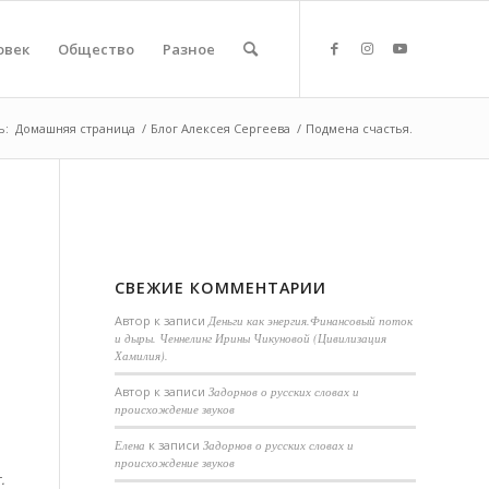
овек
Общество
Разное
ь:
Домашняя страница
/
Блог Алексея Сергеева
/
Подмена счастья.
СВЕЖИЕ КОММЕНТАРИИ
Автор
к записи
Деньги как энергия.Финансовый поток
и дыры. Ченнелинг Ирины Чикуновой (Цивилизация
Хамилия).
Aвтор
к записи
Задорнов о русских словах и
происхождение звуков
Елена
к записи
Задорнов о русских словах и
происхождение звуков
.