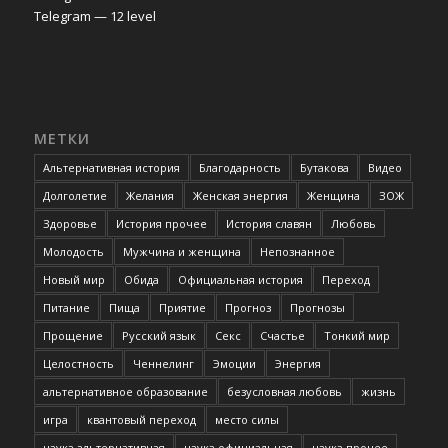
Telegram — 12 level
МЕТКИ
Альтернативная история
Благодарность
Бутакова
Видео
Долголетие
Желания
Женская энергия
Женщина
ЗОЖ
Здоровье
История прочее
История славян
Любовь
Молодость
Мужчина и женщина
Непознанное
Новый мир
Обида
Официальная история
Переход
Питание
Пища
Приятие
Прогноз
Прогнозы
Прощение
Русский язык
Секс
Счастье
Тонкий мир
Целостность
Ченнелинг
Эмоции
Энергия
альтернативное образование
безусловная любовь
жизнь
игра
квантовый переход
место силы
наука альтернативная
наука официальная
наука прочее