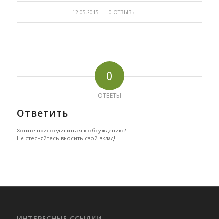
/
/
12.05.2015
0 ОТЗЫВЫ
0
ОТВЕТЫ
Ответить
Хотите присоединиться к обсуждению?
Не стесняйтесь вносить свой вклад!
ИНТЕРЕСНЫЕ ССЫЛКИ