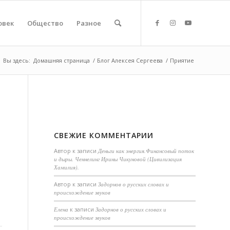
овек
Общество
Разное
Вы здесь:
Домашняя страница
/
Блог Алексея Сергеева
/
Приятие
СВЕЖИЕ КОММЕНТАРИИ
Автор
к записи
Деньги как энергия.Финансовый поток
и дыры. Ченнелинг Ирины Чикуновой (Цивилизация
Хамилия).
Aвтор
к записи
Задорнов о русских словах и
происхождение звуков
Елена
к записи
Задорнов о русских словах и
происхождение звуков