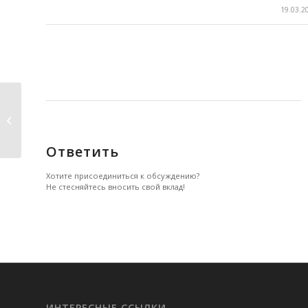
/
19.03.2
Как ошибки в тетради влияют на
количество...
Ответить
Хотите присоединиться к обсуждению?
Не стесняйтесь вносить свой вклад!
ИНТЕРЕСНЫЕ ССЫЛКИ