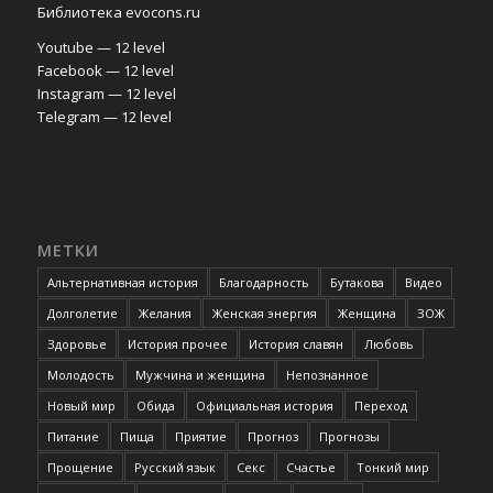
Библиотека evocons.ru
Youtube — 12 level
Facebook — 12 level
Instagram — 12 level
Telegram — 12 level
МЕТКИ
Альтернативная история
Благодарность
Бутакова
Видео
Долголетие
Желания
Женская энергия
Женщина
ЗОЖ
Здоровье
История прочее
История славян
Любовь
Молодость
Мужчина и женщина
Непознанное
Новый мир
Обида
Официальная история
Переход
Питание
Пища
Приятие
Прогноз
Прогнозы
Прощение
Русский язык
Секс
Счастье
Тонкий мир