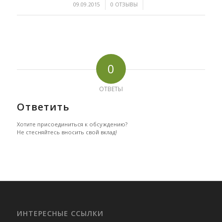
/
/
09.09.2015
0 ОТЗЫВЫ
0
ОТВЕТЫ
Ответить
Хотите присоединиться к обсуждению?
Не стесняйтесь вносить свой вклад!
ИНТЕРЕСНЫЕ ССЫЛКИ