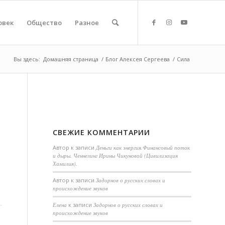
овек
Общество
Разное
Вы здесь:
Домашняя страница
/
Блог Алексея Сергеева
/
Сила
СВЕЖИЕ КОММЕНТАРИИ
Автор
к записи
Деньги как энергия.Финансовый поток
и дыры. Ченнелинг Ирины Чикуновой (Цивилизация
Хамилия).
Aвтор
к записи
Задорнов о русских словах и
происхождение звуков
Елена
к записи
Задорнов о русских словах и
происхождение звуков