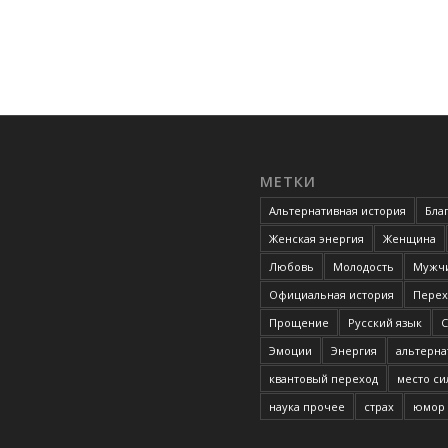
МЕТКИ
Альтернативная история
Бла
Женская энергия
Женщина
Любовь
Молодость
Мужчи
Официальная история
Перех
Прощение
Русский язык
С
Эмоции
Энергия
альтерна
квантовый переход
место с
наука прочее
страх
юмор