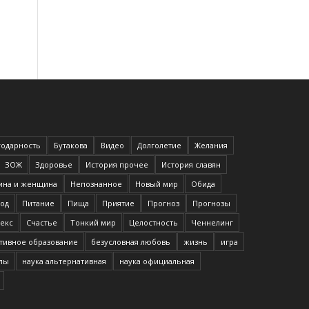
годарность
Бутакова
Видео
Долголетие
Желания
ЗОЖ
Здоровье
История прочее
История славян
на и женщина
Непознанное
Новый мир
Обида
од
Питание
Пища
Приятие
Прогноз
Прогнозы
екс
Счастье
Тонкий мир
Целостность
Ченнелинг
тивное образование
безусловная любовь
жизнь
игра
илы
наука альтернативная
наука официальная