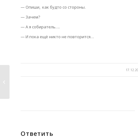
— Опиши, как будто со стороны.
— Зачем?
— А я собиратель….
— И пока ещё никто не повторится…
/
17.12.2
Любить мир и себя.
Ответить