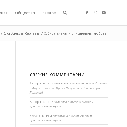
овек
Общество
Разное
/
Блог Алексея Сергеева
/
Собирательная и описательная любовь.
СВЕЖИЕ КОММЕНТАРИИ
Автор
к записи
Деньги как энергия.Финансовый поток
и дыры. Ченнелинг Ирины Чикуновой (Цивилизация
Хамилия).
Aвтор
к записи
Задорнов о русских словах и
происхождение звуков
Елена
к записи
Задорнов о русских словах и
происхождение звуков