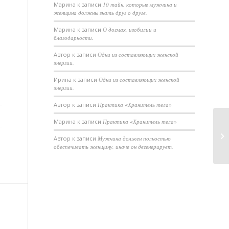
Марина
к записи
10 тайн, которые мужчина и
женщина должны знать друг о друге.
Марина
к записи
О догмах, изобилии и
благодарности.
Автор
к записи
Одни из составляющих женской
энергии.
Ирина
к записи
Одни из составляющих женской
энергии.
Автор
к записи
Практика «Хранитель тела»
Марина
к записи
Практика «Хранитель тела»
Бе
Автор
к записи
Мужчина должен полностью
че
обеспечивать женщину, иначе он дегенерирует.