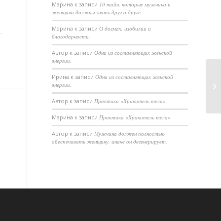
Марина
к записи
10 тайн, которые мужчина и
женщина должны знать друг о друге.
Марина
к записи
О догмах, изобилии и
благодарности.
Автор
к записи
Одни из составляющих женской
энергии.
Ирина
к записи
Одни из составляющих женской
энергии.
Автор
к записи
Практика «Хранитель тела»
Марина
к записи
Практика «Хранитель тела»
Автор
к записи
Мужчина должен полностью
обеспечивать женщину, иначе он дегенерирует.