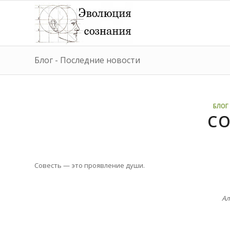
Блог - Последние новости
БЛОГ 
СО
Совесть
—
это проявление души.
Ал