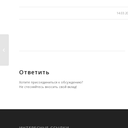
/
14.03.2
Миронова В.Ю.
Человек Скрытое
Могущество ...
Ответить
Хотите присоединиться к обсуждению?
Не стесняйтесь вносить свой вклад!
ИНТЕРЕСНЫЕ ССЫЛКИ