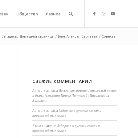
овек
Общество
Разное
Вы здесь:
Домашняя страница
/
Блог Алексея Сергеева
/
Совесть.
СВЕЖИЕ КОММЕНТАРИИ
Автор
к записи
Деньги как энергия.Финансовый поток
и дыры. Ченнелинг Ирины Чикуновой (Цивилизация
Хамилия).
Aвтор
к записи
Задорнов о русских словах и
происхождение звуков
Елена
к записи
Задорнов о русских словах и
происхождение звуков