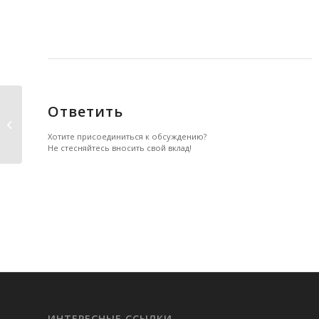
Ответить
Юлия Юркина 2.
Автономность.
Хотите присоединиться к обсуждению?
Делимся опыт�...
Не стесняйтесь вносить свой вклад!
ИНТЕРЕСНЫЕ ССЫЛКИ