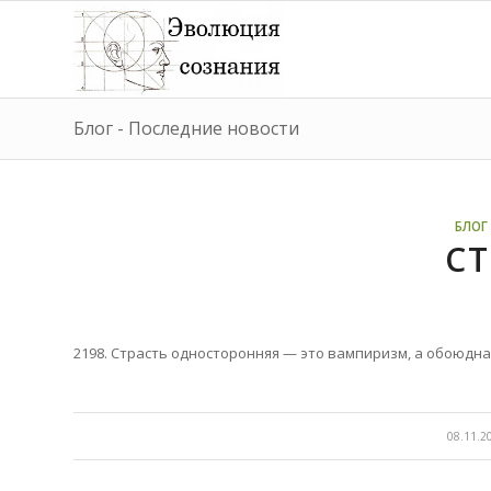
Блог - Последние новости
БЛОГ 
СТ
2198. Страсть односторонняя — это вампиризм, а обоюдн
/
08.11.2