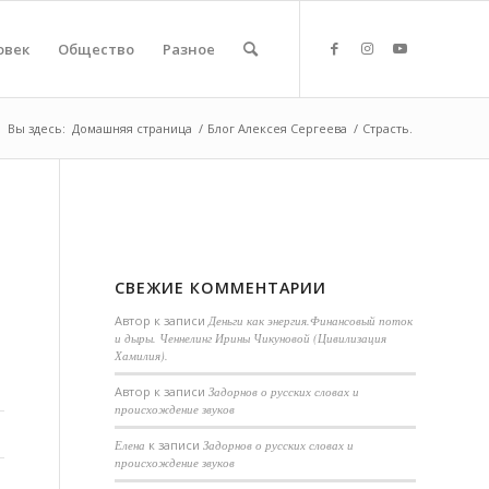
овек
Общество
Разное
Вы здесь:
Домашняя страница
/
Блог Алексея Сергеева
/
Страсть.
СВЕЖИЕ КОММЕНТАРИИ
Автор
к записи
Деньги как энергия.Финансовый поток
и дыры. Ченнелинг Ирины Чикуновой (Цивилизация
Хамилия).
Aвтор
к записи
Задорнов о русских словах и
происхождение звуков
Елена
к записи
Задорнов о русских словах и
происхождение звуков