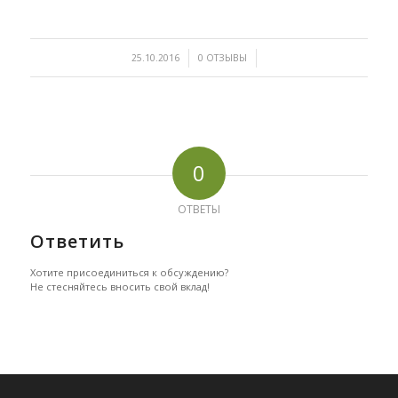
/
/
25.10.2016
0 ОТЗЫВЫ
0
ОТВЕТЫ
Ответить
Хотите присоединиться к обсуждению?
Не стесняйтесь вносить свой вклад!