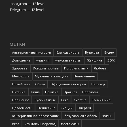
Instagram — 12 level
Telegram — 12 level
МЕТКИ
Альтернативная история
Благодарность
Бутакова
Видео
Долголетие
Желания
Женская энергия
Женщина
ЗОЖ
Здоровье
История прочее
История славян
Любовь
Молодость
Мужчина и женщина
Непознанное
Новый мир
Обида
Официальная история
Переход
Питание
Пища
Приятие
Прогноз
Прогнозы
Прощение
Русский язык
Секс
Счастье
Тонкий мир
Целостность
Ченнелинг
Эмоции
Энергия
альтернативное образование
безусловная любовь
жизнь
игра
квантовый переход
место силы