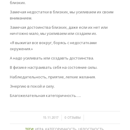
близких.
Замечая недостатки в близких, мы усиливаем их своим
вниманием.
Замечая достоинства близких, даже если их нет или
ничтожно мало, мы усиливаем или создаем их.
«Я выжигал все вокруг, борясь с недостатками
окружения.»
А надо усиливать или создавть достоинства.
В физике настраивать себя на состояние силы.
Наблюдательность, приятие, легкие желания.
Энергию в покой и силу.
Благожелательная категоричность…..
/
/
15.11.2017
0 ОТЗЫВЫ
ТЕГИ:
ИГРА
,
КАТЕГОРИЧНОСТЬ
,
ЦЕЛОСТНОСТЬ
,