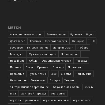
МЕТКИ
Альтернативная история
Благодарность
Бутакова
Видео
Долголетие
Желания
Женская энергия
Женщина
ЗОЖ
Здоровье
История прочее
История славян
Любовь
Молодость
Мужчина и женщина
Непознанное
Новый мир
Обида
Официальная история
Переход
Питание
Пища
Приятие
Прогноз
Прогнозы
Прощение
Русский язык
Секс
Счастье
Тонкий мир
Целостность
Ченнелинг
Эмоции
Энергия
альтернативное образование
безусловная любовь
жизнь
игра
квантовый переход
место силы
наука альтернативная
наука официальная
наука прочее